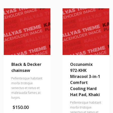
Black & Decker
Occunomix
chainsaw
972-KHK
Miracool 3-in-1
Pellentesque habitant
Comfort
morbi tristique
senectus et netus et
Cooling Hard
malesuada fames ac
Hat Pad, Khaki
turpis.
Pellentesque habitant
$
150.00
morbi tristique
senectus et netus et