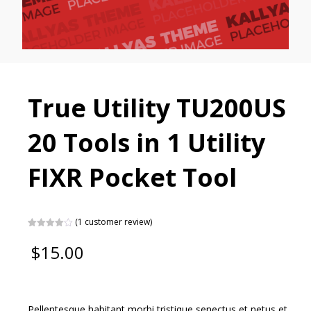
True Utility TU200US
20 Tools in 1 Utility
FIXR Pocket Tool
(
1
customer review)
Rated
1
4.00
out
$
15.00
of 5
based
on
customer
rating
Pellentesque habitant morbi tristique senectus et netus et