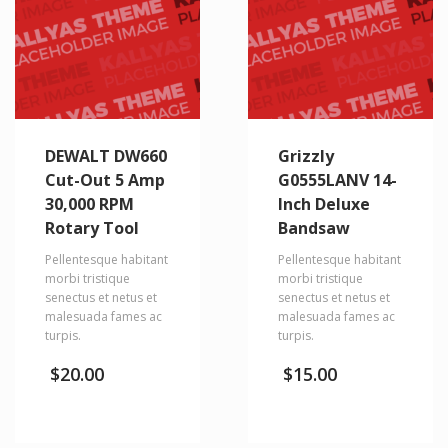
DEWALT DW660
Grizzly
Cut-Out 5 Amp
G0555LANV 14-
30,000 RPM
Inch Deluxe
Rotary Tool
Bandsaw
Pellentesque habitant
Pellentesque habitant
morbi tristique
morbi tristique
senectus et netus et
senectus et netus et
malesuada fames ac
malesuada fames ac
turpis.
turpis.
$
20.00
$
15.00