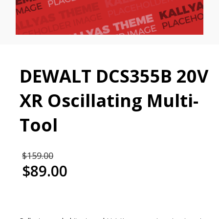
DEWALT DCS355B 20V
XR Oscillating Multi-
Tool
Original
$
159.00
price
$
89.00
was:
Current
$159.00.
price
is:
$89.00.