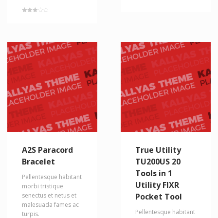
Rated
3.00
out of
5
A2S Paracord
True Utility
Bracelet
TU200US 20
Tools in 1
Pellentesque habitant
Utility FIXR
morbi tristique
senectus et netus et
Pocket Tool
malesuada fames ac
Pellentesque habitant
turpis.